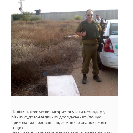
Поліція також може використовувати георадар у
різних судово-медичних дослідженнях (пошук
прихованих поховань, підземних схованок і ходів
тощо).
Військове використання георадару включає пошук і