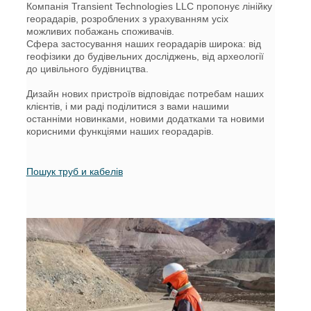
Компанія Transient Technologies LLC пропонує лінійку
розкопок.
георадарів, розроблених з урахуванням усіх
можливих побажань споживачів.
more detailes>
Сфера застосування наших георадарів широка: від
геофізики до будівельних досліджень, від археології
до цивільного будівництва.
Дизайн нових пристроїв відповідає потребам наших
клієнтів, і ми раді поділитися з вами нашими
останніми новинками, новими додатками та новими
корисними функціями наших георадарів.
Пошук труб и кабелів