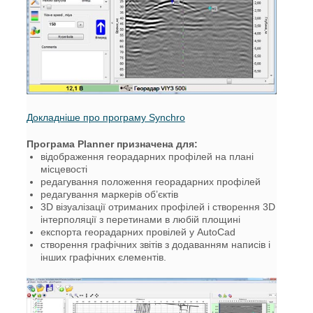
Докладніше про програму Synchro
Програма Planner призначена для:
відображення георадарних профілей на плані
місцевості
редагування положення георадарних профілей
редагування маркерів об’єктів
3D візуалізації отриманих профілей і створення 3D
інтерполяції з перетинами в любій площині
експорта георадарних провілей у AutoCad
створення графічних звітів з додаванням написів і
інших графічних єлементів.