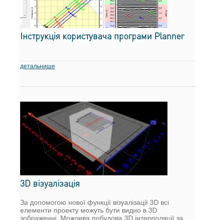
Інструкція користувача програми Planner
детальнише
3D візуалізація
За допомогою нової функції візуалізації 3D всі
елементи проекту можуть бути видно в 3D
зображенні. Можлива побудова 3D інтерполяції за