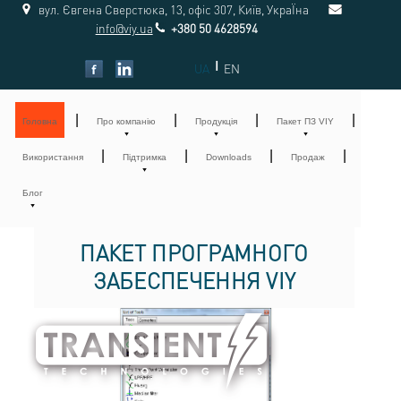
вул. Євгена Сверстюка, 13, офіс 307, Київ, УкраЇна
info@viy.ua
+380 50 4628594
|
UA
EN
|
|
|
|
Головна
Про компанію
Продукція
Пакет ПЗ VIY
|
|
|
|
Використання
Підтримка
Downloads
Продаж
Блог
ПАКЕТ ПРОГРАМНОГО
ЗАБЕСПЕЧЕННЯ VIY