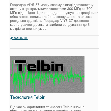
Георадар VIY5-37 має у своєму складі двочастотну
антену з центральними частотами 300 МГц та 700
МГц відповідно. Цей георадар поєднує найкращі риси
обох антен: велика глибина зондування та висока
роздільна здатність. Георадар VIY5-37 дозволяє
користувачеві досягати глибини зондування до 8
метрів за певних умов.
детальнише
Технология Telbin
Під час використання технології Telbin значно
підвищується відношення сигнал/шум, отже,