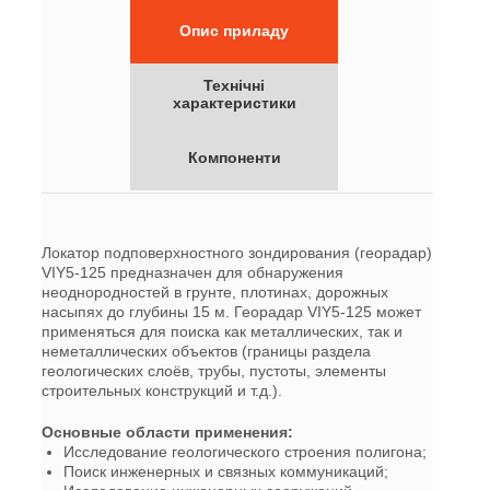
Опис приладу
Технічні
характеристики
Компоненти
Локатор подповерхностного зондирования (георадар)
VIY5-125 предназначен для обнаружения
неоднородностей в грунте, плотинах, дорожных
насыпях до глубины 15 м. Георадар VIY5-125 может
применяться для поиска как металлических, так и
неметаллических объектов (границы раздела
геологических слоёв, трубы, пустоты, элементы
строительных конструкций и т.д.).
Основные области применения:
Исследование геологического строения полигона;
Поиск инженерных и связных коммуникаций;