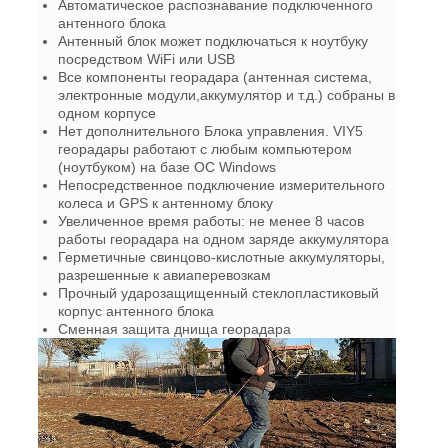
Автоматическое распознавание подключенного
антенного блока
Антенный блок может подключаться к ноутбуку
посредством WiFi или USB
Все компоненты георадара (антенная система,
электронные модули,аккумулятор и т.д.) собраны в
одном корпусе
Нет дополнительного Блока управления. VIY5
георадары работают с любым компьютером
(ноутбуком) на базе ОС Windows
Непосредственное подключение измерительного
колеса и GPS к антенному блоку
Увеличенное время работы: не менее 8 часов
работы георадара на одном заряде аккумулятора
Герметичные свинцово-кислотные аккумуляторы,
разрешенные к авиаперевозкам
Прочный ударозащищенный стеклопластиковый
корпус антенного блока
Сменная защита днища георадара