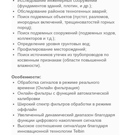
Исследование инженерных сооружений
(фундаментов зданий, плотин, и др.);
Обследование районов техногенных аварий;
Поиск подземных объектов (пустот, разломов,
инородных включений, трещиноватостей горных
пород);
Поиск подземных сооружений (подземных ходов,
коллекторов и т.д.);
Определение уровня грунтовых вод;
Профилирование месторождений;
Поиск источников утечек из трубопроводов по
косвенным признакам (области повышенной
влажности).
Особенности:
Обработка сигналов в режиме реального
времени (Онлайн фильтрация)
Онлайн-фильтры с функцией автоматической
калибровки
Широкий спектр фильтров обработки в режиме
оффлайн
Увеличенный динамический диапазон благодаря
функции цифрового накопления сигналов
Высокое соотношение сигнал/шум благодаря
инновационной технологии Telbin