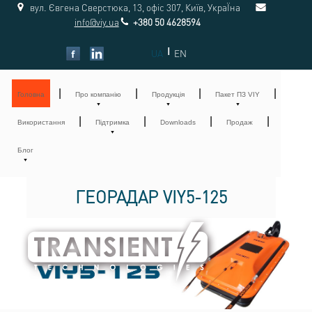
вул. Євгена Сверстюка, 13, офіс 307, Київ, УкраЇна
info@viy.ua
+380 50 4628594
|
UA
EN
|
|
|
|
Головна
Про компанію
Продукція
Пакет ПЗ VIY
|
|
|
|
Використання
Підтримка
Downloads
Продаж
Блог
ГЕОРАДАР VIY5-125