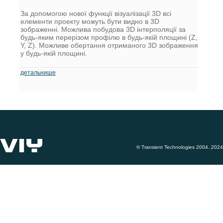
За допомогою нової функції візуалізації 3D всі
елементи проекту можуть бути видно в 3D
зображенні. Можлива побудова 3D інтерполяції за
будь-яким перерізом профілю в будь-якій площині (Z,
Y, Z). Можливе обертання отриманого 3D зображення
у будь-якій площині.
детальнише
© Transient Technologies 2004..2024