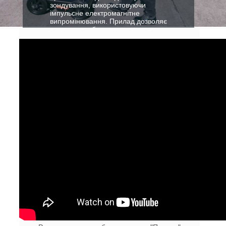
зондування, використовуючи
імпульсне електромагнітне
випромінювання. Прилад дозволяє
досягати глибини зондування до
3,5 метрів за певних умов.
more detailes>