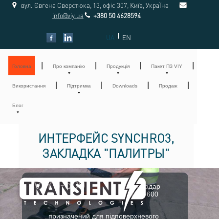
вул. Євгена Сверстюка, 13, офіс 307, Київ, УкраЇна
info@viy.ua
+380 50 4628594
|
UA
EN
|
|
|
|
Головна
Про компанію
Продукція
Пакет ПЗ VIY
|
|
|
|
Використання
Підтримка
Downloads
Продаж
Блог
ИНТЕРФЕЙС SYNCHRO3,
ЗАКЛАДКА "ПАЛИТРЫ"
VIY5-600
Георадар
VIY5-600
призначений для підповерхневого