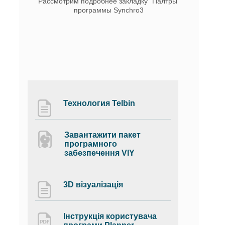
Рассмотрим подробнее закладку "Палтры"
программы Synchro3
Технология Telbin
Завантажити пакет
програмного
забезпечення VIY
3D візуалізація
Інструкція користувача