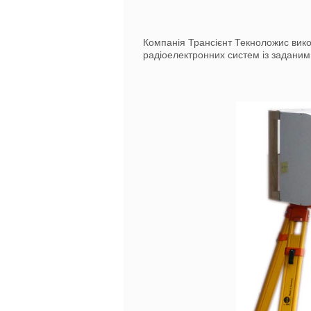
Компанія Трансієнт Текноложис вико
радіоелектронних систем із задани