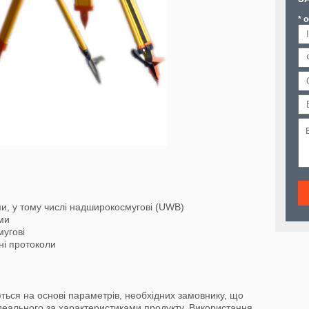
* 
ми, у тому числі надширокосмугові (UWB)
ми
мугові
ні протоколи
ться на основі параметрів, необхідних замовнику, що
ідеального за характеристиками продукту. Використання