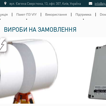
вул. Євгена Сверстюка, 13, офіс 307, Київ, УкраЇна
info@viy
|
|
|
|
укція
Пакет ПЗ VIY
Використання
Підтримка
Dow
ВИРОБИ НА ЗАМОВЛЕННЯ