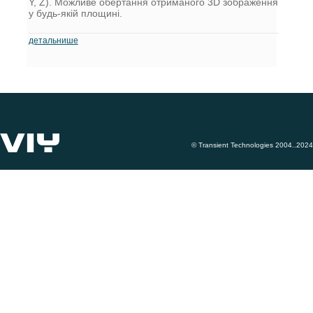
Y, Z). Можливе обертання отриманого 3D зображення
у будь-якій площині.
детальнише
© Transient Technologies 2004..2024