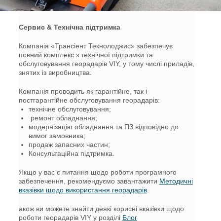
Німеччині. Замовити нашу
продукцію можна в B.E.S.T
Сервис & Технічна підтримка
Elektronik GmbH
Компанія «Трансіент Текнолоджис» забезпечує
more detailes>
повний комплекс з технічної підтримки та
обслуговування георадарів VIY, у тому числі приладів,
знятих із виробництва.
Компанія проводить як гарантійне, так і
постгарантійне обслуговування георадарів:
технічне обслуговування;
ремонт обладнання;
модернізацію обладнання та ПЗ відповідно до
вимог замовника;
продаж запасних частин;
Консультаційна підтримка.
Якщо у вас є питання щодо роботи програмного
забезпечення, рекомендуємо завантажити
Методичні
вказівки щодо використання георадарів
.
акож ви можете знайти деякі корисні вказівки щодо
роботи георадарів VIY у розділі
Блог