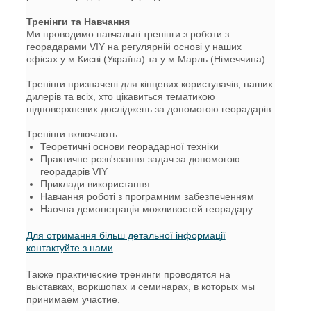
Тренінги та Навчання
Ми проводимо навчальні тренінги з роботи з
георадарами VIY на регулярній основі у наших
офісах у м.Києві (Україна) та у м.Марль (Німеччина).
Тренінги призначені для кінцевих користувачів, наших
дилерів та всіх, хто цікавиться тематикою
підповерхневих досліджень за допомогою георадарів.
Тренінги включають:
Теоретичні основи георадарної техніки
Практичне розв'язання задач за допомогою
георадарів VIY
Приклади використання
Навчання роботі з програмним забезпеченням
Наочна демонстрація можливостей георадару
Для отримання більш детальної інформації
контактуйте з нами
Также практические тренинги проводятся на
выставках, воркшопах и семинарах, в которых мы
принимаем участие.