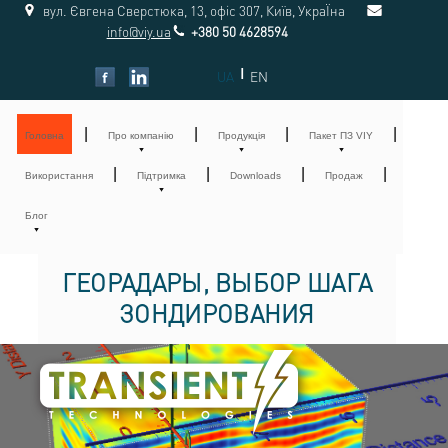
вул. Євгена Сверстюка, 13, офіс 307, Київ, УкраЇна
info@viy.ua
+380 50 4628594
|
UA
EN
|
|
|
|
Головна
Про компанію
Продукція
Пакет ПЗ VIY
|
|
|
|
Використання
Підтримка
Downloads
Продаж
Блог
ГЕОРАДАРЫ, ВЫБОР ШАГА
ЗОНДИРОВАНИЯ