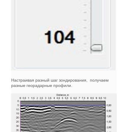
Настраивая разный шаг зондирования, получаем
разные георадарные профили.