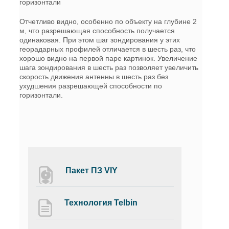
горизонтали
Отчетливо видно, особенно по объекту на глубине 2
м, что разрешающая способность получается
одинаковая. При этом шаг зондирования у этих
георадарных профилей отличается в шесть раз, что
хорошо видно на первой паре картинок. Увеличение
шага зондирования в шесть раз позволяет увеличить
скорость движения антенны в шесть раз без
ухудшения разрешающей способности по
горизонтали.
Пакет ПЗ VIY
Технология Telbin