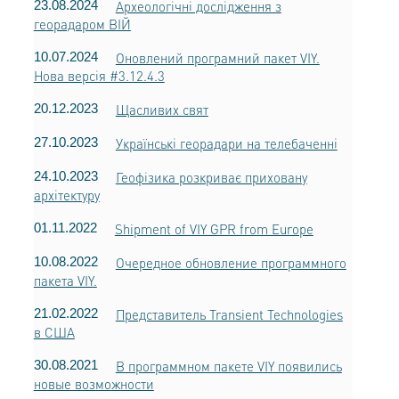
23.08.2024
Археологічні дослідження з
георадаром ВІЙ
10.07.2024
Оновлений програмний пакет VIY.
Нова версія #3.12.4.3
20.12.2023
Щасливих свят
27.10.2023
Українські георадари на телебаченні
24.10.2023
Геофізика розкриває приховану
архітектуру
01.11.2022
Shipment of VIY GPR from Europe
10.08.2022
Очередное обновление программного
пакета VIY.
21.02.2022
Представитель Transient Technologies
в США
30.08.2021
В программном пакете VIY появились
новые возможности