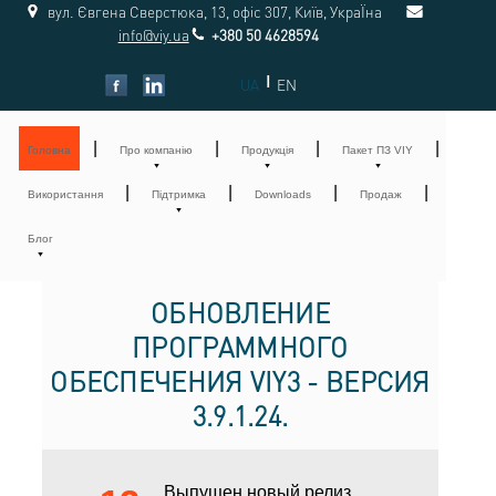
вул. Євгена Сверстюка, 13, офіс 307, Київ, УкраЇна
info@viy.ua
+380 50 4628594
|
UA
EN
|
|
|
|
Головна
Про компанію
Продукція
Пакет ПЗ VIY
|
|
|
|
Використання
Підтримка
Downloads
Продаж
Блог
ОБНОВЛЕНИЕ
ПРОГРАММНОГО
ОБЕСПЕЧЕНИЯ VIY3 - ВЕРСИЯ
3.9.1.24.
Выпущен новый релиз