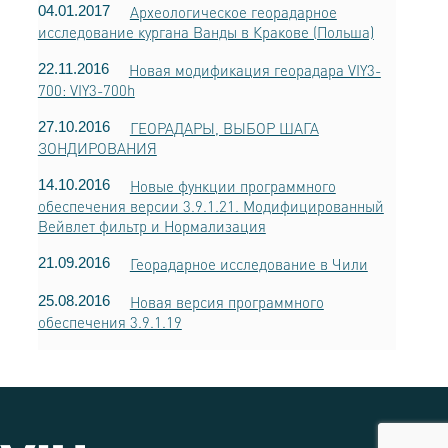
04.01.2017
Археологическое георадарное
исследование кургана Ванды в Кракове (Польша)
22.11.2016
Новая модификация георадара VIY3-
700: VIY3-700h
27.10.2016
ГЕОРАДАРЫ, ВЫБОР ШАГА
ЗОНДИРОВАНИЯ
14.10.2016
Новые функции программного
обеспечения версии 3.9.1.21. Модифицированный
Вейвлет фильтр и Нормализация
21.09.2016
Георадарное исследование в Чили
25.08.2016
Новая версия программного
обеспечения 3.9.1.19