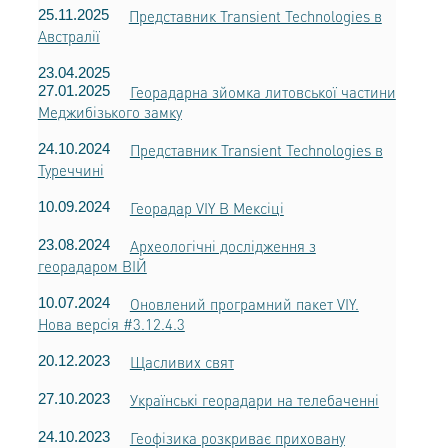
25.11.2025
Представник Transient Technologies в
Австралії
23.04.2025
27.01.2025
Георадарна зйомка литовської частини
Меджибізького замку
24.10.2024
Представник Transient Technologies в
Туреччині
10.09.2024
Георадар VIY В Мексіці
23.08.2024
Археологічні дослідження з
георадаром ВІЙ
10.07.2024
Оновлений програмний пакет VIY.
Нова версія #3.12.4.3
20.12.2023
Щасливих свят
27.10.2023
Українські георадари на телебаченні
24.10.2023
Геофізика розкриває приховану